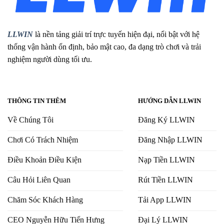
LLWIN
là nền tảng giải trí trực tuyến hiện đại, nổi bật với hệ
thống vận hành ổn định, bảo mật cao, đa dạng trò chơi và trải
nghiệm người dùng tối ưu.
THÔNG TIN THÊM
HƯỚNG DẪN LLWIN
Về Chúng Tôi
Đăng Ký LLWIN
Chơi Có Trách Nhiệm
Đăng Nhập LLWIN
Điều Khoản Điều Kiện
Nạp Tiền LLWIN
Câu Hỏi Liên Quan
Rút Tiền LLWIN
Chăm Sóc Khách Hàng
Tải App LLWIN
CEO Nguyễn Hữu Tiến Hưng
Đại Lý LLWIN